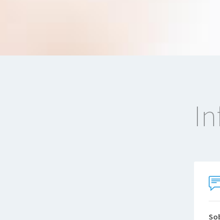
In
So