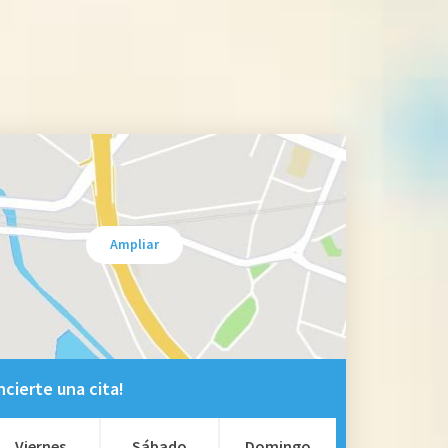
Ampliar
cierte una cita!
Viernes
Sábado
Domingo