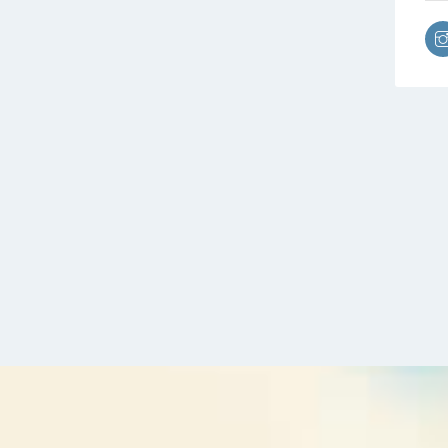
una
Otr
Con
Con
Cat
Val
Exa
est
Val
ret
rel
Man
Val
Pro
cap
Cir
sup
lag