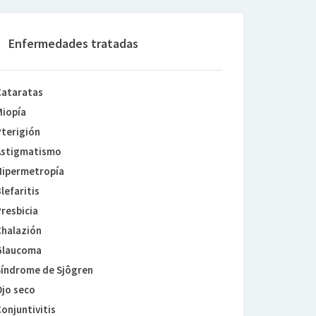
Enfermedades tratadas
Cataratas
iopía
terigión
Astigmatismo
Hipermetropía
lefaritis
resbicia
halazión
Glaucoma
índrome de Sjôgren
jo seco
onjuntivitis