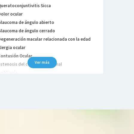
ueratoconjuntivitis Sicca
olor ocular
laucoma de ángulo abierto
laucoma de ángulo cerrado
egeneración macular relacionada con la edad
lergia ocular
ontusión Ocular
Ver más
stenosis del conducto lagrimal
mbliopía
Orzuelo
veítis
Lagrimeo
Daltonismo
istrofia corneal
Nistagmus