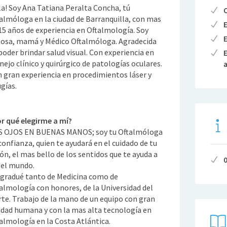
a! Soy Ana Tatiana Peralta Concha, tú
C
almóloga en la ciudad de Barranquilla, con mas
E
15 años de experiencia en Oftalmología. Soy
E
osa, mamá y Médico Oftalmóloga. Agradecida
poder brindar salud visual. Con experiencia en
E
ejo clínico y quirúrgico de patologías oculares.
a
 gran experiencia en procedimientos láser y
ugías.
r qué elegirme a mí?
 OJOS EN BUENAS MANOS; soy tu Oftalmóloga
confianza, quien te ayudará en el cuidado de tu
ión, el mas bello de los sentidos que te ayuda a
 el mundo.
gradué tanto de Medicina como de
almología con honores, de la Universidad del
te. Trabajo de la mano de un equipo con gran
idad humana y con la mas alta tecnología en
almología en la Costa Atlántica.