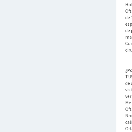
Hol
Oft
de 
esp
de 
man
Con
cir
¿Po
TUS
de 
vis
ver
Me 
Oft
Nor
cal
Oft